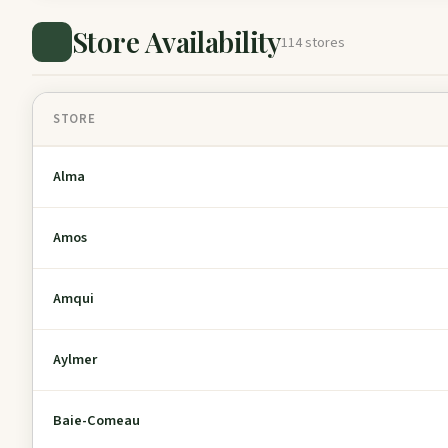
Store Availability
114 stores
STORE
Alma
Amos
Amqui
Aylmer
Baie-Comeau