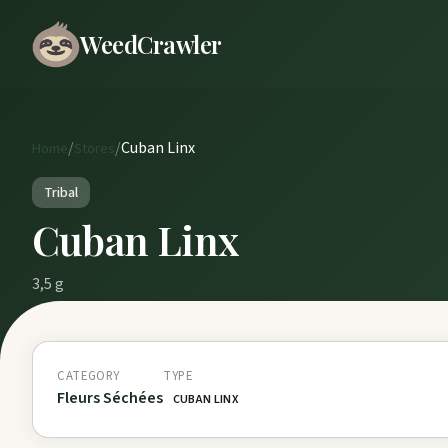
WeedCrawler
/
/
Cuban Linx
Home
Stores
Tribal
Cuban Linx
3,5 g
CATEGORY
TYPE
Fleurs Séchées
CUBAN LINX