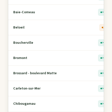
Baie-Comeau
> 5
Beloeil
1
Boucherville
> 5
Bromont
> 5
Brossard - boulevard Matte
> 5
Carleton-sur-Mer
> 5
Chibougamau
> 5