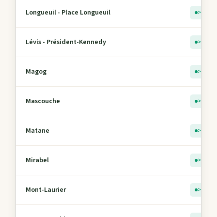
Longueuil - Place Longueuil
> 5
Lévis - Président-Kennedy
> 5
Magog
> 5
Mascouche
> 5
Matane
> 5
Mirabel
> 5
Mont-Laurier
> 5