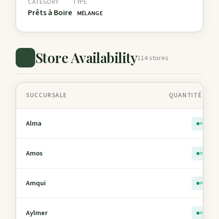
CATEGORY
TYPE
Prêts à Boire
MÉLANGE
Store Availability
114 stores
SUCCURSALE
QUANTITÉ EN 
Alma
> 5
Amos
> 5
Amqui
> 5
Aylmer
> 5