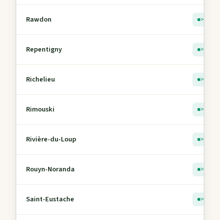
Rawdon
> 5
Repentigny
> 5
Richelieu
> 5
Rimouski
> 5
Rivière-du-Loup
> 5
Rouyn-Noranda
> 5
Saint-Eustache
> 5