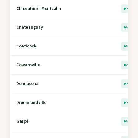
Chicoutimi - Montcalm
> 5
Châteauguay
> 5
Coaticook
> 5
Cowansville
> 5
Donnacona
> 5
Drummondville
> 5
Gaspé
> 5