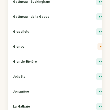
Gatineau - Buckingham
> 5
Gatineau - de la Gappe
> 5
Gracefield
> 5
Granby
1
Grande-Rivière
> 5
Joliette
> 5
Jonquière
> 5
La Malbaie
> 5