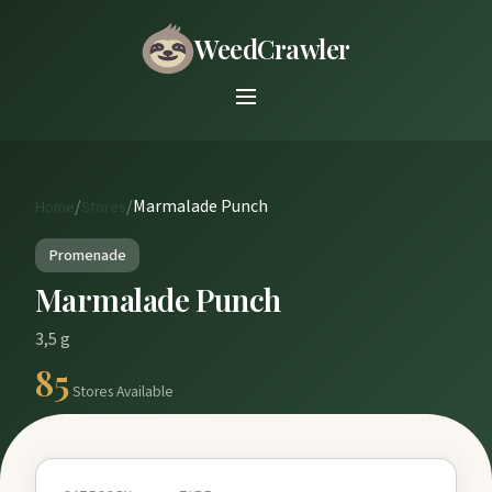
WeedCrawler
/
/
Marmalade Punch
Home
Stores
Promenade
Marmalade Punch
3,5 g
85
Stores Available