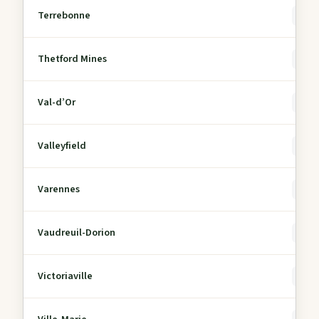
Terrebonne
0
Thetford Mines
0
Val-d’Or
0
Valleyfield
0
Varennes
0
Vaudreuil-Dorion
0
Victoriaville
0