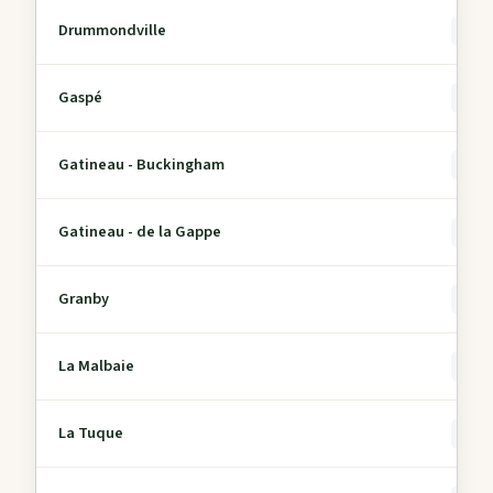
Drummondville
0
Gaspé
0
Gatineau - Buckingham
0
Gatineau - de la Gappe
0
Granby
0
La Malbaie
0
La Tuque
0