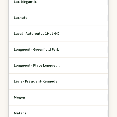
Lac-Mégantic
0
Lachute
0
Laval - Autoroutes 19 et 440
0
Longueuil - Greenfield Park
0
Longueuil - Place Longueuil
0
Lévis - Président-Kennedy
0
Magog
0
Matane
0