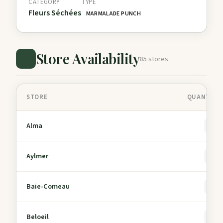
CATEGORY
TYPE
Fleurs Séchées
MARMALADE PUNCH
Store Availability
85 stores
STORE
QUANTITY 
Alma
0
Aylmer
0
Baie-Comeau
0
Beloeil
0