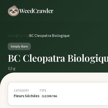
WeedCrawler
/
/
BC Cleopatra Biologique
Home
Stores
Simply Bare
BC Cleopatra Biologiq
3,5 g
CATEGORY
TYPE
Fleurs Séchées
CLEOPATRA