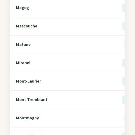
Magog
> 5
Mascouche
> 5
Matane
0
Mirabel
> 5
Mont-Laurier
> 5
Mont-Tremblant
> 5
Montmagny
0