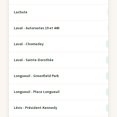
Lachute
2
Laval - Autoroutes 19 et 440
0
Laval - Chomedey
> 5
Laval - Sainte-Dorothée
> 5
Longueuil - Greenfield Park
> 5
Longueuil - Place Longueuil
> 5
Lévis - Président-Kennedy
> 5