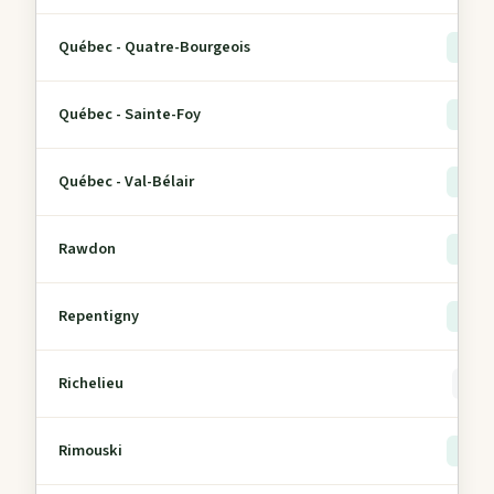
Québec - Quatre-Bourgeois
> 5
Québec - Sainte-Foy
> 5
Québec - Val-Bélair
> 5
Rawdon
> 5
Repentigny
> 5
Richelieu
0
Rimouski
> 5