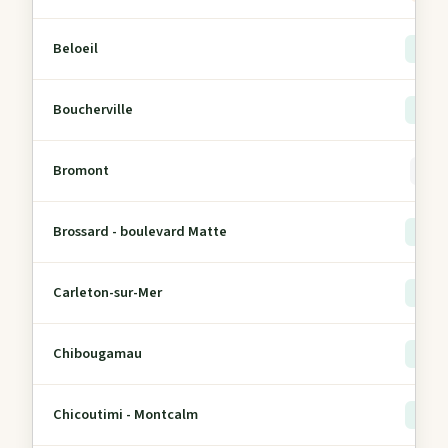
Beloeil
> 5
Boucherville
> 5
Bromont
0
Brossard - boulevard Matte
> 5
Carleton-sur-Mer
> 5
Chibougamau
> 5
Chicoutimi - Montcalm
> 5