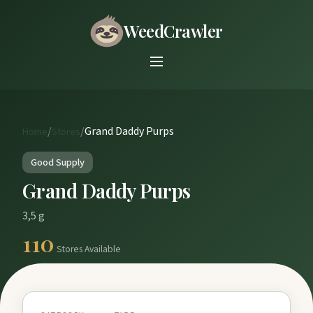
WeedCrawler
/
/
Grand Daddy Purps
Home
Stores
Good Supply
Grand Daddy Purps
3,5 g
110
Stores Available