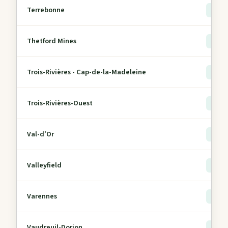
Terrebonne
> 5
Thetford Mines
> 5
Trois-Rivières - Cap-de-la-Madeleine
> 5
Trois-Rivières-Ouest
> 5
Val-d’Or
> 5
Valleyfield
> 5
Varennes
> 5
Vaudreuil-Dorion
> 5