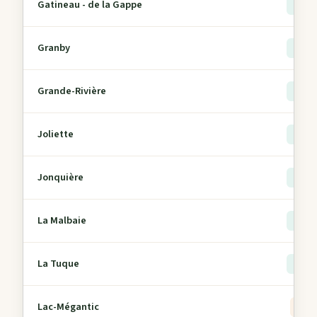
Gatineau - de la Gappe
> 5
Granby
> 5
Grande-Rivière
> 5
Joliette
> 5
Jonquière
> 5
La Malbaie
> 5
La Tuque
> 5
Lac-Mégantic
2