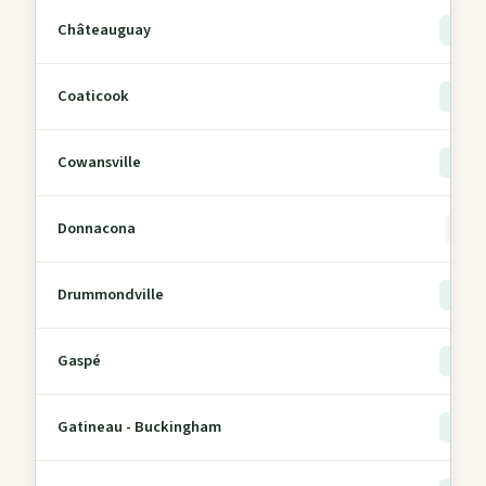
Châteauguay
> 5
Coaticook
> 5
Cowansville
> 5
Donnacona
0
Drummondville
> 5
Gaspé
> 5
Gatineau - Buckingham
> 5