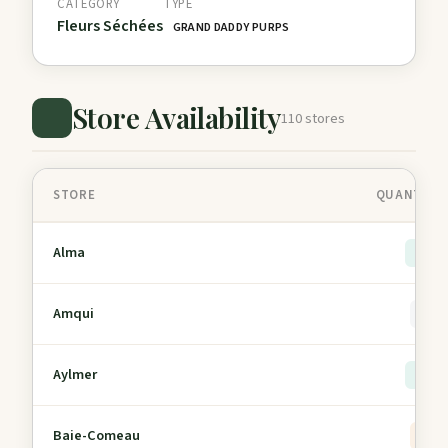
CATEGORY
TYPE
Fleurs Séchées
GRAND DADDY PURPS
Store Availability
110 stores
STORE
QUANTITY 
Alma
> 5
Amqui
0
Aylmer
> 5
Baie-Comeau
2