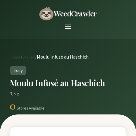
WeedCrawler
/
/
Moulu Infusé au Haschich
Home
Stores
Irony
Moulu Infusé au Haschich
3,5 g
0
Stores Available