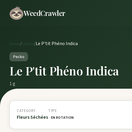
WeedCrawler
/
/
Le P'tit Phéno Indica
Home
Stores
Pecko
Le P'tit Phéno Indica
1 g
CATEGORY
TYPE
Fleurs Séchées
EN ROTATION