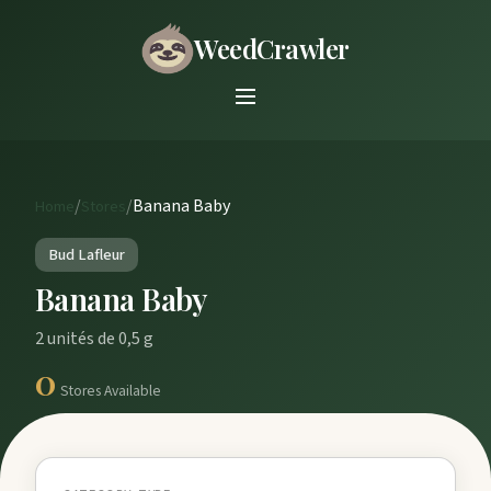
WeedCrawler
/
/
Banana Baby
Home
Stores
Bud Lafleur
Banana Baby
2 unités de 0,5 g
0
Stores Available