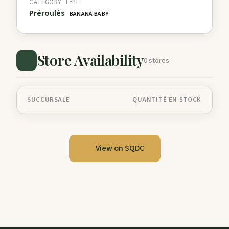
CATEGORY
TYPE
Préroulés
BANANA BABY
Store Availability
0 stores
SUCCURSALE
QUANTITÉ EN STOCK
View on SQDC