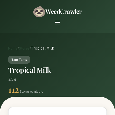
WeedCrawler
/
/
Tropical Milk
Home
Stores
Tam Tams
Tropical Milk
3,5 g
112
Stores Available