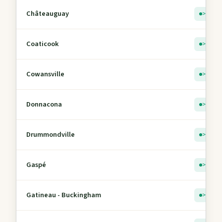
Châteauguay
> 5
Coaticook
> 5
Cowansville
> 5
Donnacona
> 5
Drummondville
> 5
Gaspé
> 5
Gatineau - Buckingham
> 5