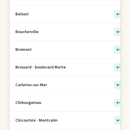
Beloeil
> 5
Boucherville
> 5
Bromont
> 5
Brossard - boulevard Matte
> 5
Carleton-sur-Mer
> 5
Chibougamau
> 5
Chicoutimi - Montcalm
> 5