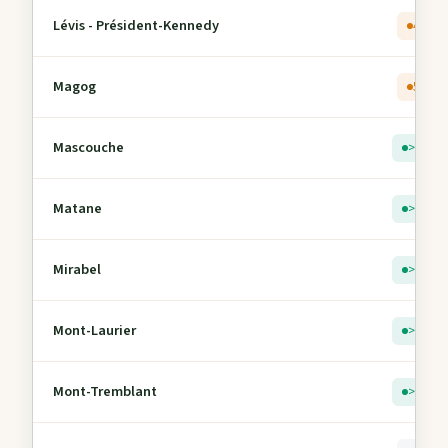
Lévis - Président-Kennedy
4
Magog
5
Mascouche
> 5
Matane
> 5
Mirabel
> 5
Mont-Laurier
> 5
Mont-Tremblant
> 5