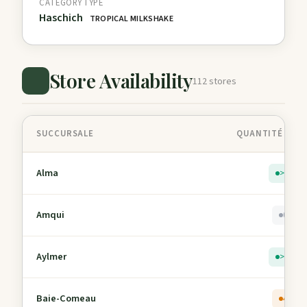
CATEGORY
TYPE
Haschich
TROPICAL MILKSHAKE
Store Availability
112 stores
SUCCURSALE
QUANTITÉ EN 
Alma
> 5
Amqui
0
Aylmer
> 5
Baie-Comeau
4