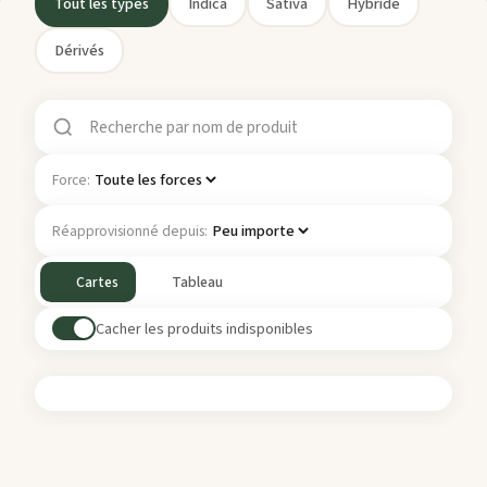
Tout les types
Indica
Sativa
Hybride
Dérivés
Force:
Réapprovisionné depuis:
Cartes
Tableau
Cacher les produits indisponibles