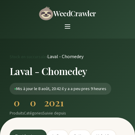
WeedCrawler
›
Laval - Chomedey
Stock en succursale
Laval - Chomedey
Mis à jour le 8 août, 20:42 il y a a peu pres 9 heures
0
0
2021
Produits
Catégories
Suivie depuis