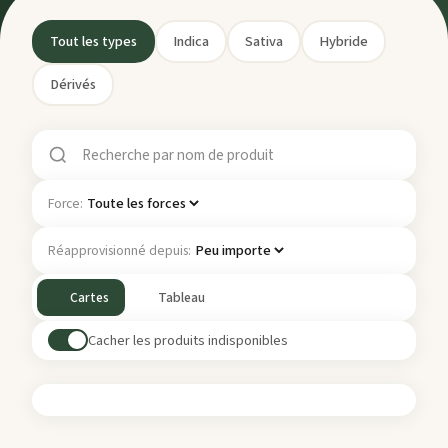
Tout les types
Indica
Sativa
Hybride
Dérivés
Force:
Réapprovisionné depuis:
Cartes
Tableau
Cacher les produits indisponibles