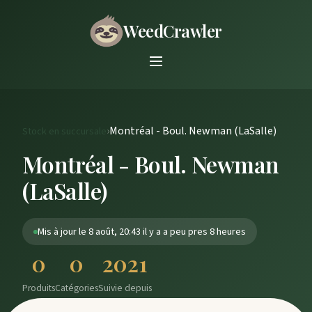
WeedCrawler
›
Montréal - Boul. Newman (LaSalle)
Stock en succursale
Montréal - Boul. Newman
(LaSalle)
Mis à jour le 8 août, 20:43 il y a a peu pres 8 heures
0
0
2021
Produits
Catégories
Suivie depuis