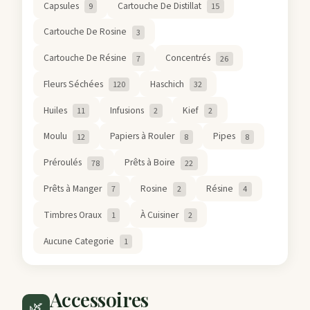
Capsules
Cartouche De Distillat
9
15
Cartouche De Rosine
3
Cartouche De Résine
Concentrés
7
26
Fleurs Séchées
Haschich
120
32
Huiles
Infusions
Kief
11
2
2
Moulu
Papiers à Rouler
Pipes
12
8
8
Préroulés
Prêts à Boire
78
22
Prêts à Manger
Rosine
Résine
7
2
4
Timbres Oraux
À Cuisiner
1
2
Aucune Categorie
1
Accessoires
🌿