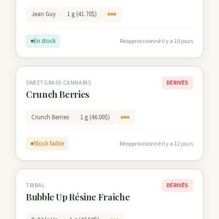
Jean Guy
1 g (41.70$)
En stock
Réapprovisionné il y a 10 jours
SWEETGRASS CANNABIS
DÉRIVÉS
Crunch Berries
Crunch Berries
1 g (46.00$)
Stock faible
Réapprovisionné il y a 12 jours
TRIBAL
DÉRIVÉS
Bubble Up Résine Fraîche