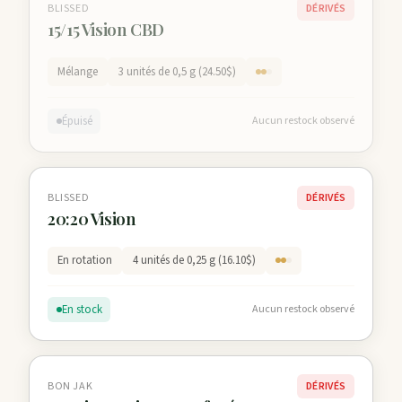
BLISSED
DÉRIVÉS
15/15 Vision CBD
Mélange
3 unités de 0,5 g (24.50$)
Épuisé
Aucun restock observé
BLISSED
DÉRIVÉS
20:20 Vision
En rotation
4 unités de 0,25 g (16.10$)
En stock
Aucun restock observé
BON JAK
DÉRIVÉS