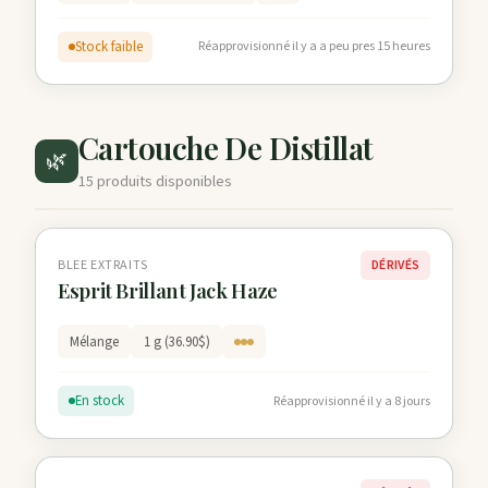
Stock faible
Réapprovisionné il y a a peu pres 15 heures
Cartouche De Distillat
🌿
15 produits disponibles
BLEE EXTRAITS
DÉRIVÉS
Esprit Brillant Jack Haze
Mélange
1 g (36.90$)
En stock
Réapprovisionné il y a 8 jours