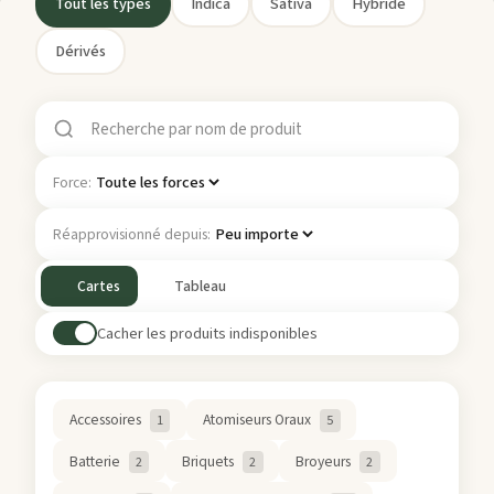
Tout les types
Indica
Sativa
Hybride
Dérivés
Force:
Réapprovisionné depuis:
Cartes
Tableau
Cacher les produits indisponibles
Accessoires
Atomiseurs Oraux
1
5
Batterie
Briquets
Broyeurs
2
2
2