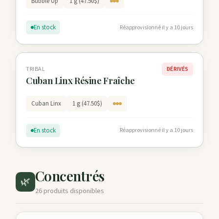
Bubble Up
1 g (47.50$)
En stock
Réapprovisionné il y a 10 jours
TRIBAL
DÉRIVÉS
Cuban Linx Résine Fraîche
Cuban Linx
1 g (47.50$)
En stock
Réapprovisionné il y a 10 jours
Concentrés
🌿
26 produits disponibles