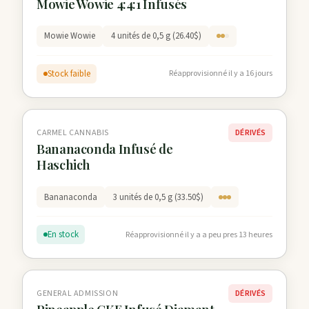
Mowie Wowie 4:4:1 Infusés
Mowie Wowie
4 unités de 0,5 g (26.40$)
Stock faible
Réapprovisionné il y a 16 jours
CARMEL CANNABIS
DÉRIVÉS
Bananaconda Infusé de
Haschich
Bananaconda
3 unités de 0,5 g (33.50$)
En stock
Réapprovisionné il y a a peu pres 13 heures
GENERAL ADMISSION
DÉRIVÉS