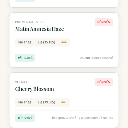
PROMENADE 510S
DÉRIVÉS
Matin Amnesia Haze
Mélange
1 g (35.10$)
En stock
Aucun restock observé
VELADA
DÉRIVÉS
Cherry Blossom
Mélange
1 g (39.90$)
En stock
Réapprovisionné il y a a peu pres 17 heures