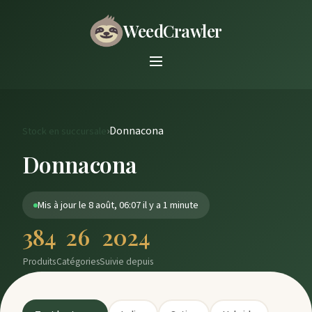
WeedCrawler
›
Donnacona
Stock en succursale
Donnacona
Mis à jour le 8 août, 06:07 il y a 1 minute
384
26
2024
Produits
Catégories
Suivie depuis