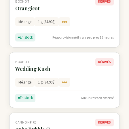
BOXHOT
DÉRIVÉS
Orangicot
Mélange
1 g (34.90$)
En stock
Réapprovisionné il y a a peu pres 15 heures
BOXHOT
DÉRIVÉS
Wedding Kush
Mélange
1 g (34.90$)
En stock
Aucun restock observé
CANNONFIRE
DÉRIVÉS