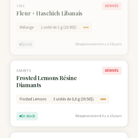
1964
DÉRIVÉS
Fleur + Haschich Libanais
Mélange
1 unité de 1 g (16.90$)
Épuisé
Réapprovisionné il y a 28 jours
3SAINTS
DÉRIVÉS
Frosted Lemons Résine
Diamants
Frosted Lemons
3 unités de 0,6 g (30.50$)
En stock
Réapprovisionné il y a 10 jours