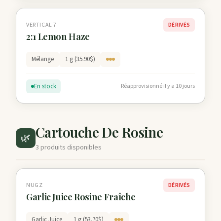
VERTICAL 7
DÉRIVÉS
2:1 Lemon Haze
Mélange
1 g (35.90$)
En stock
Réapprovisionné il y a 10 jours
Cartouche De Rosine
🌿
3 produits disponibles
NUGZ
DÉRIVÉS
Garlic Juice Rosine Fraîche
Garlic Juice
1 g (53.70$)