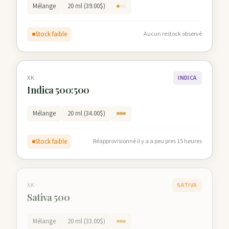
Mélange
20 ml (39.00$)
Stock faible
Aucun restock observé
XK
INDICA
Indica 500:500
Mélange
20 ml (34.00$)
Stock faible
Réapprovisionné il y a a peu pres 15 heures
XK
SATIVA
Sativa 500
Mélange
20 ml (33.00$)