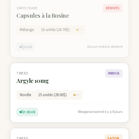
SIMPLY BARE
DÉRIVÉS
Capsules à la Rosine
Mélange
15 unités (24.70$)
Épuisé
Aucun restock observé
TWEED
INDICA
Argyle 10mg
Nordle
15 unités (28.00$)
En stock
Réapprovisionné il y a 8 jours
TWEED
SATIVA