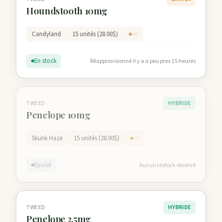
Houndstooth 10mg
Candyland
15 unités (28.00$)
En stock
Réapprovisionné il y a a peu pres 15 heures
TWEED
HYBRIDE
Penelope 10mg
Skunk Haze
15 unités (28.00$)
Épuisé
Aucun restock observé
TWEED
HYBRIDE
Penelope 2.5mg