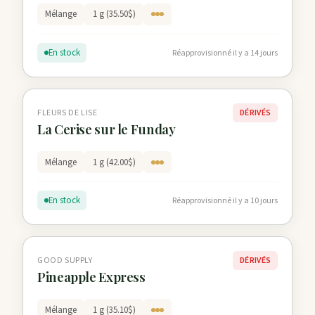
Mélange
1 g (35.50$)
En stock
Réapprovisionné il y a 14 jours
FLEURS DE LISE
DÉRIVÉS
La Cerise sur le Funday
Mélange
1 g (42.00$)
En stock
Réapprovisionné il y a 10 jours
GOOD SUPPLY
DÉRIVÉS
Pineapple Express
Mélange
1 g (35.10$)