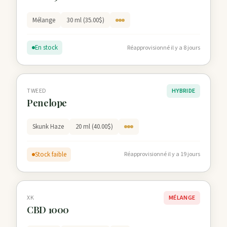
Mélange
30 ml (35.00$)
En stock
Réapprovisionné il y a 8 jours
TWEED
HYBRIDE
Penelope
Skunk Haze
20 ml (40.00$)
Stock faible
Réapprovisionné il y a 19 jours
XK
MÉLANGE
CBD 1000