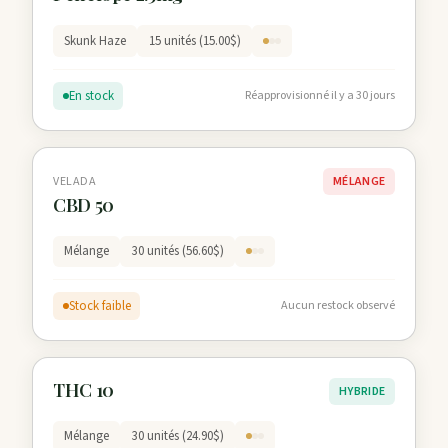
Skunk Haze
15 unités (15.00$)
En stock
Réapprovisionné il y a 30 jours
VELADA
MÉLANGE
CBD 50
Mélange
30 unités (56.60$)
Stock faible
Aucun restock observé
THC 10
HYBRIDE
Mélange
30 unités (24.90$)