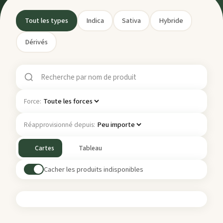
Tout les types
Indica
Sativa
Hybride
Dérivés
Force:
Réapprovisionné depuis:
Cartes
Tableau
Cacher les produits indisponibles