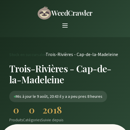
WeedCrawler
›
Trois-Rivières - Cap-de-la-Madeleine
Stock en succursale
Trois-Rivières - Cap-de-
la-Madeleine
Mis à jour le 9 août, 20:43 il y a a peu pres 8 heures
0
0
2018
Produits
Catégories
Suivie depuis