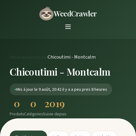
WeedCrawler
›
Chicoutimi - Montcalm
Stock en succursale
Chicoutimi - Montcalm
Mis à jour le 9 août, 20:42 il y a a peu pres 8 heures
0
0
2019
Produits
Catégories
Suivie depuis