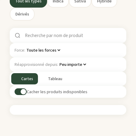
Tout les types
Indica
Sativa
Hybride
Dérivés
Force:
Réapprovisionné depuis:
Cartes
Tableau
Cacher les produits indisponibles