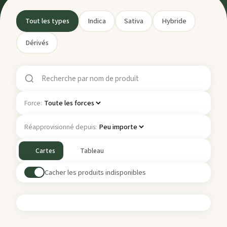
Tout les types
Indica
Sativa
Hybride
Dérivés
Force:
Réapprovisionné depuis:
Cartes
Tableau
Cacher les produits indisponibles