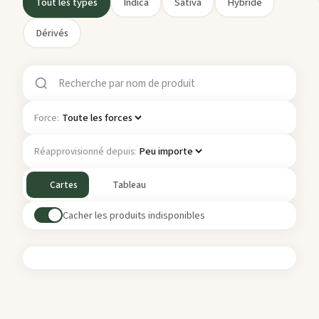
Tout les types
Indica
Sativa
Hybride
Dérivés
Force:
Réapprovisionné depuis:
Cartes
Tableau
Cacher les produits indisponibles