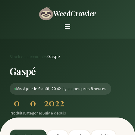
WeedCrawler
›
Gaspé
Stock en succursale
Gaspé
Mis à jour le 9 août, 20:42 il y a a peu pres 8 heures
0
0
2022
Produits
Catégories
Suivie depuis