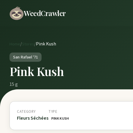
WeedCrawler
/
/
Pink Kush
Home
Stores
San Rafael '71
Pink Kush
15 g
CATEGORY
TYPE
Fleurs Séchées
PINK KUSH