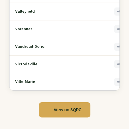
Valleyfield
0
Varennes
0
Vaudreuil-Dorion
0
Victoriaville
0
Ville-Marie
0
View on SQDC