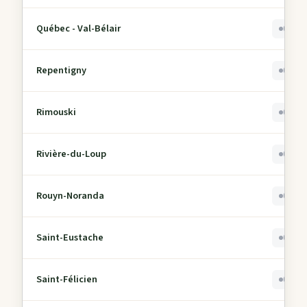
Québec - Val-Bélair
0
Repentigny
0
Rimouski
0
Rivière-du-Loup
0
Rouyn-Noranda
0
Saint-Eustache
0
Saint-Félicien
0