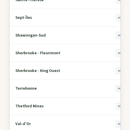
0
Sept-Îles
0
Shawinigan-Sud
0
Sherbrooke - Fleurimont
0
Sherbrooke - King Ouest
0
Terrebonne
0
Thetford Mines
0
Val-d’Or
0