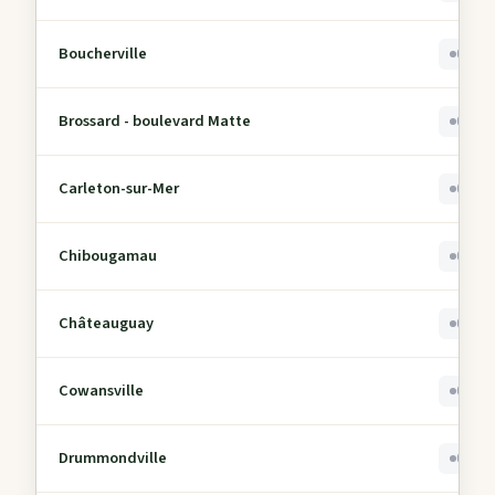
Boucherville
0
Brossard - boulevard Matte
0
Carleton-sur-Mer
0
Chibougamau
0
Châteauguay
0
Cowansville
0
Drummondville
0