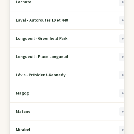
Lachute
0
Laval - Autoroutes 19 et 440
0
Longueuil - Greenfield Park
0
Longueuil - Place Longueuil
0
Lévis - Président-Kennedy
0
Magog
0
Matane
0
Mirabel
0