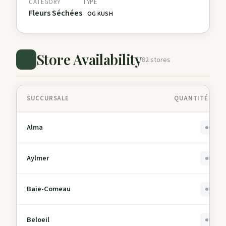
CATEGORY
TYPE
Fleurs Séchées
OG KUSH
Store Availability
82 stores
SUCCURSALE
QUANTITÉ EN 
Alma
0
Aylmer
0
Baie-Comeau
0
Beloeil
0