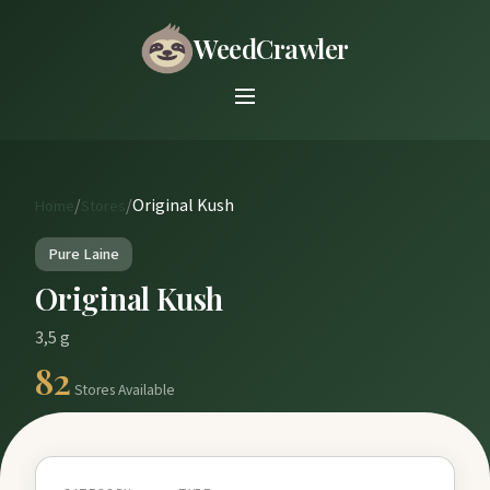
WeedCrawler
/
/
Original Kush
Home
Stores
Pure Laine
Original Kush
3,5 g
82
Stores Available