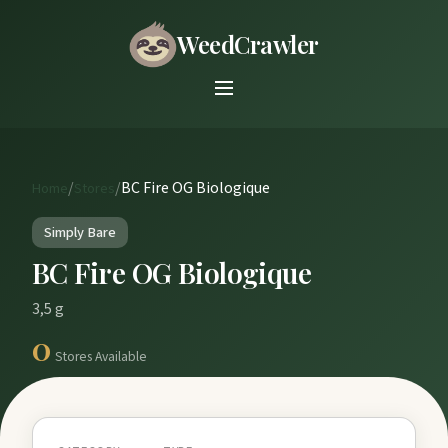
WeedCrawler
/
/
BC Fire OG Biologique
Home
Stores
Simply Bare
BC Fire OG Biologique
3,5 g
0
Stores Available