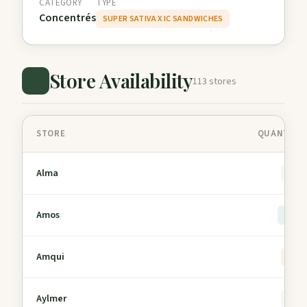
CATEGORY
TYPE
Concentrés
SUPER SATIVA X IC SANDWICHES
Store Availability
113 stores
STORE
QUANTITY 
Alma
0
Amos
> 5
Amqui
4
Aylmer
0