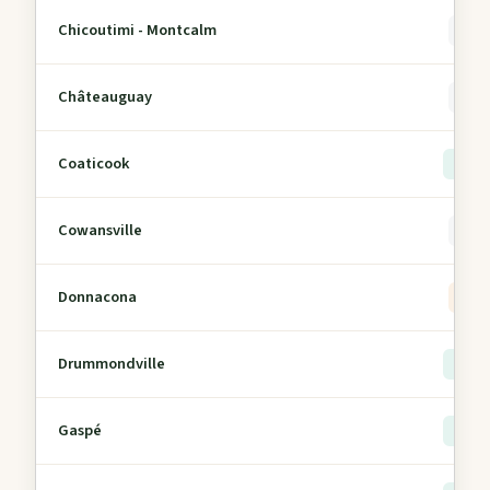
Chicoutimi - Montcalm
0
Châteauguay
0
Coaticook
> 5
Cowansville
0
Donnacona
1
Drummondville
> 5
Gaspé
> 5