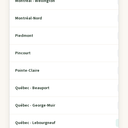
Montréal - Wellington
0
Montréal-Nord
0
Piedmont
0
Pincourt
0
Pointe-Claire
0
Québec - Beauport
0
Québec - George-Muir
0
Québec - Lebourgneuf
> 5