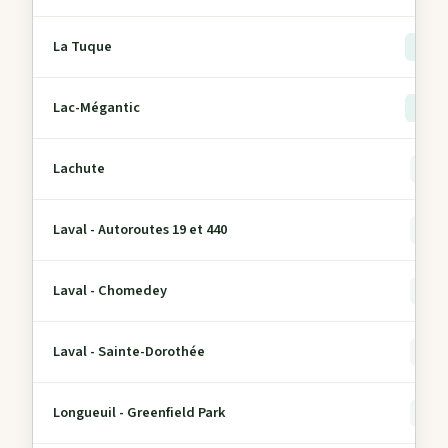
La Tuque
> 5
Lac-Mégantic
> 5
Lachute
0
Laval - Autoroutes 19 et 440
0
Laval - Chomedey
0
Laval - Sainte-Dorothée
0
Longueuil - Greenfield Park
0