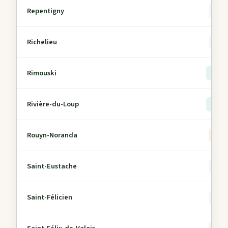
Repentigny
0
Richelieu
0
Rimouski
> 5
Rivière-du-Loup
> 5
Rouyn-Noranda
2
Saint-Eustache
0
Saint-Félicien
0