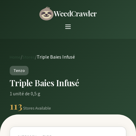
WeedCrawler
/
/
Triple Baies Infusé
Home
Stores
Tenzo
Triple Baies Infusé
1 unité de 0,5 g
113
Stores Available