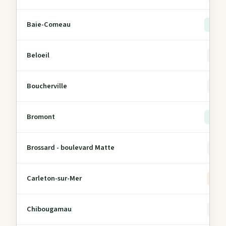
Baie-Comeau
> 5
Beloeil
0
Boucherville
0
Bromont
> 5
Brossard - boulevard Matte
0
Carleton-sur-Mer
5
Chibougamau
0