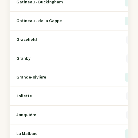
Gatineau - Buckingham
> 5
Gatineau - de la Gappe
> 5
Gracefield
0
Granby
0
Grande-Rivière
> 5
Joliette
0
Jonquière
0
La Malbaie
> 5