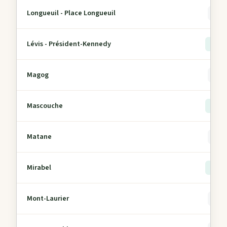
Longueuil - Place Longueuil
0
Lévis - Président-Kennedy
> 5
Magog
0
Mascouche
> 5
Matane
0
Mirabel
> 5
Mont-Laurier
0