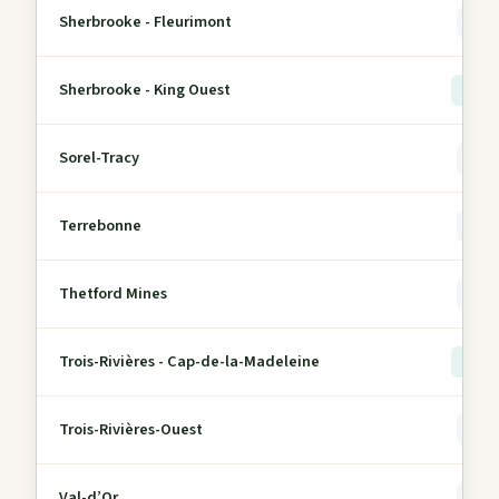
Sherbrooke - Fleurimont
0
Sherbrooke - King Ouest
> 5
Sorel-Tracy
0
Terrebonne
0
Thetford Mines
0
Trois-Rivières - Cap-de-la-Madeleine
> 5
Trois-Rivières-Ouest
0
Val-d’Or
0